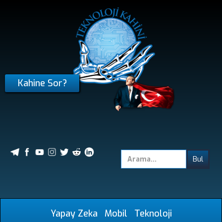
Kahine Sor?
Yapay Zeka
Mobil
Teknoloji