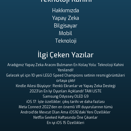
Hakkımızda
Yapay Zeka
Bilgisayar
Mobil
Teknoloji
İlgi Çeken Yazılar
Aradığınız Yapay Zeka Aracını Bulmanın En Kolay Yolu: Teknoloji Kahini
Yenilendi!
Gelecek yıl için 10 yeni LEGO Speed ​​Champions setinin resmi görüntüleri
ortaya çıktı!
Kindle Ailesi Büyüyor: Renkli Ekranlar ve Yapay Zeka Desteği
2023'ün En İyi Oyunları Açıklandı! TAM LİSTE
Samsung Odyssey OLED G9
iOS 17: İşte özellikler, çıkış tarihi ve daha fazlası
Meta Connect 2022'den en önemli VR duyurularının tümü
Android'de Mevcut Olan Ama iOS16'daki Yeni Özellikler
Netflix Geeked Haftasında Öne Çıkanlar
En iyi iOS 15 Özellikleri