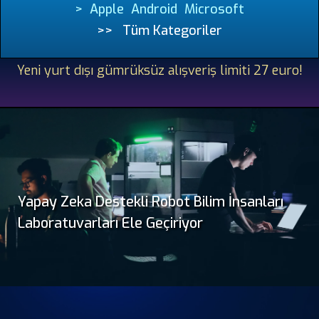
>
Apple
Android
Microsoft
>>
Tüm Kategoriler
Yeni yurt dışı gümrüksüz alışveriş limiti 27 euro!
Slide 2 of 7.
Yapay Zeka Destekli Robot Bilim İnsanları
Laboratuvarları Ele Geçiriyor