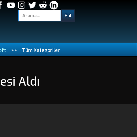
oft
>>
Tüm Kategoriler
si Aldı