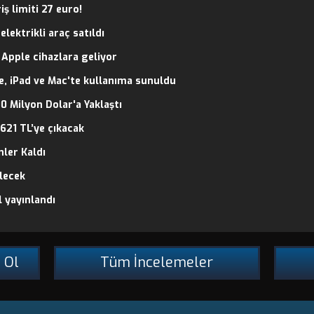
iş limiti 27 euro!
lektrikli araç satıldı
 Apple cihazlara geliyor
e, iPad ve Mac'te kullanıma sunuldu
0 Milyon Dolar'a Yaklaştı
621 TL’ye çıkacak
ler Kaldı
elecek
 yayınlandı
 Ol
Tüm İncelemeler