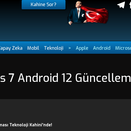
Kahine Sor?
Yapay Zeka
Mobil
Teknoloji
>
Apple
Android
Micros
s 7 Android 12 Güncelleme
ası Teknoloji Kahini'nde!