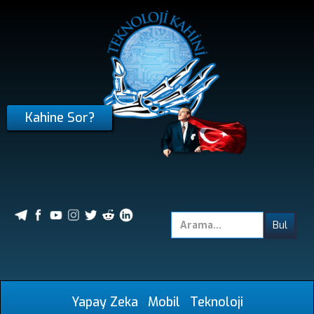
Kahine Sor?
Yapay Zeka
Mobil
Teknoloji