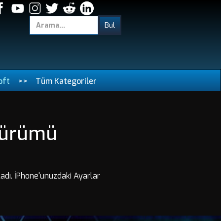
oft
>>
Tüm Kategoriler
 Sürümü
nladı. İPhone'unuzdaki Ayarlar