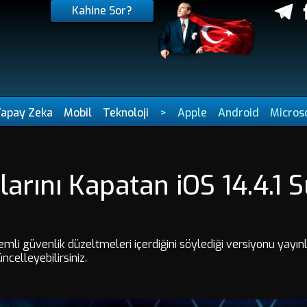
Kahine Sor?
Yapay Zeka
Mobil
Teknoloji
>
Apple
Android
Micros
larını Kapatan iOS 14.4.1
önemli güvenlik düzeltmeleri içerdiğini söylediği versiyonu yayı
elleyebilirsiniz.