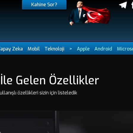
Kahine Sor?
Yapay Zeka
Mobil
Teknoloji
>
Apple
Android
Micros
İle Gelen Özellikler
lanışlı özellikleri sizin için listeledik