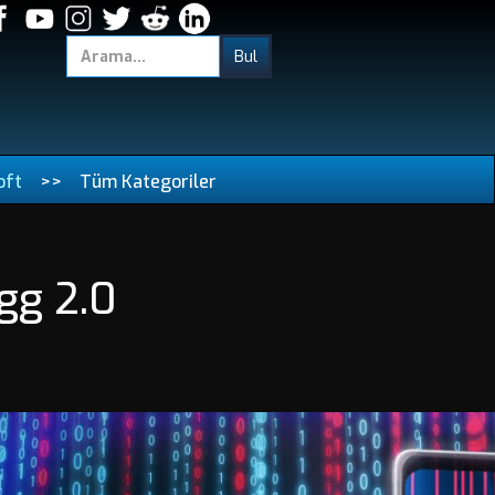
oft
>>
Tüm Kategoriler
gg 2.0