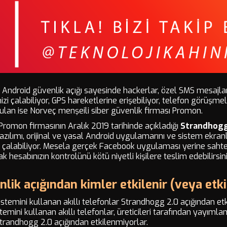
k Android güvenlik açığı sayesinde hackerlar, özel SMS mesajlar
erinizi çalabiliyor, GPS hareketlerine erişebiliyor, telefon görüşmel
bulan ise Norveç menşeili siber güvenlik firması Promon.
 Promon firmasının Aralık 2019 tarihinde açıkladığı
Strandhogg
zılımı, orijinal ve yasal Android uygulamarını ve sistem ekranla
ıkla çalabiliyor. Mesela gerçek Facebook uygulaması yerine sa
arak hesabınızın kontrolünü kötü niyetli kişilere teslim edebilirsi
lik açığından kimler etkilenir (veya et
istemini kullanan akıllı telefonlar Strandhogg 2.0 açığından et
stemini kullanan akıllı telefonlar, üreticileri tarafından yayıml
trandhogg 2.0 açığından etkilenmiyorlar.