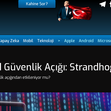
Kahine Sor?
Yapay Zeka
Mobil
Teknoloji
>
Apple
Android
Micros
d Güvenlik Açığı: Strandho
lik açığından etkileniyor mu?