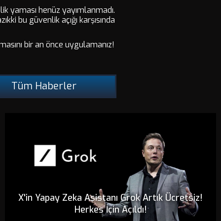
venlik yaması henüz yayımlanmadı.
zıkki bu güvenlik açığı karşısında
amasını bir an önce uygulamanız!
Tüm Haberler
X'in Yapay Zeka Asistanı Grok Artık Ücretsiz!
Herkes İçin Açıldı!