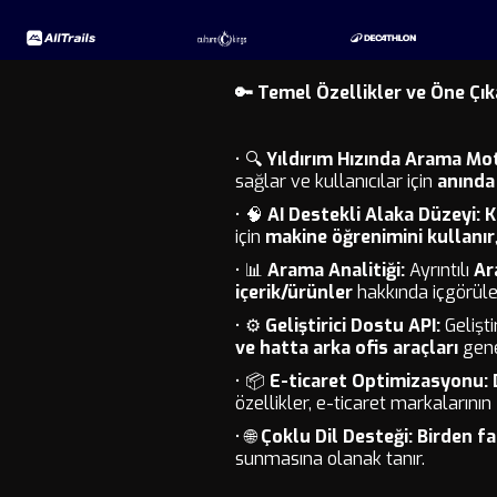
🔑 Temel Özellikler ve Öne Çık
• 🔍
Yıldırım Hızında Arama Mo
sağlar ve kullanıcılar için
anında
• 🧠
AI Destekli Alaka Düzeyi:
K
için
makine öğrenimini kullanır
• 📊
Arama Analitiği:
Ayrıntılı
Ar
içerik/ürünler
hakkında içgörül
• ⚙️
Geliştirici Dostu API:
Geliştir
ve hatta arka ofis araçları
gene
• 📦
E-ticaret Optimizasyonu:
özellikler, e-ticaret markalarının
• 🌐
Çoklu Dil Desteği:
Birden fa
sunmasına olanak tanır.