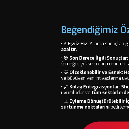
Beğendiğimiz Öz
• ⚡
Eşsiz Hız:
Arama sonuçları
g
azaltır
.
• 🎯
Son Derece İlgili Sonuçlar:
(örneğin, yüksek marjlı ürünleri ta
• 💡
Ölçeklenebilir ve Esnek: H
ve büyüyen veri ihtiyaçlarına uy
• 🔗
Kolay Entegrasyonlar:
Sho
uyumludur ve
tüm sektörlerde
• 📊
Eyleme Dönüştürülebilir İ
sürtünme noktalarını
belirleme