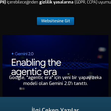
PII)
içerebileceğinden
gizlilik yasalarına
(GDPR, CCPA) uyumu 
Websitesine Git
Google, "agentic era" için yeni bir yapay zeka
modeli olan Gemini 2.0'ı tanıttı.
İlgi Çeken Yazılar