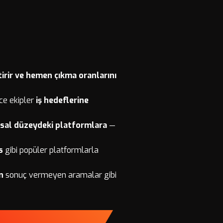
tirir ve hemen çıkma oranlarını
ece ekipler
iş hedeflerine
umsal düzeydeki platformlara
—
s
gibi popüler platformlarla
n
sonuç vermeyen aramalar gibi