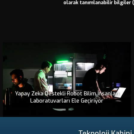
olarak tanımlanabilir bilgiler (
Yapay Zeka Destekli Robot Bilim İnsanları
Laboratuvarları Ele Geçiriyor
Teknoloji Kahini