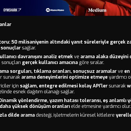
anlar
toru:
50 milisaniyenin altındaki yanıt süreleriyle
gerçek z
 sonuçlar
sağlar.
ullanıcı davranışını analiz etmek
ve
arama alaka düzeyini 
, sonuçları
gerçek kullanıcı amacına
göre sıralar.
ama sorguları, tıklama oranları, sonuçsuz aramalar
ve
en
er sunarak
arama deneyimlerini optimize etmeye
yardımcı ol
iciler için
sağlam, entegre edilmesi kolay API'ler
sunarak
w
linde esnek dağıtım olanağı sağlar.
Dinamik yönlendirme, yazım hatası toleransı, eş anlamlı 
daha yüksek dönüşüm oranları
elde etmesine yardımcı olur.
zla dilde arama
desteği, işletmelerin küresel kitlelere
yerell