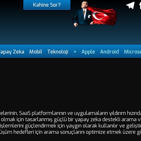
Kahine Sor?
Yapay Zeka
Mobil
Teknoloji
>
Apple
Android
Micros
sitelerinin, SaaS platformlarının ve uygulamaların yıldırım hızı
lmak için tasarlanmış güçlü bir yapay zeka destekli arama ve 
şlemlerini güçlendirmek için yaygın olarak kullanılır ve geliştir
nüşüm hedefleri için arama sonuçlarını optimize etmek üzere gü