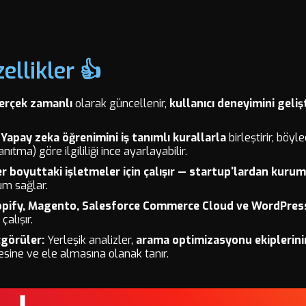
ellikler 👍
erçek zamanlı
olarak güncellenir,
kullanıcı deneyimini geliş
Yapay zeka öğrenimini iş tanımlı kurallarla
birleştirir, böyl
nıtma) göre ilgililiği ince ayarlayabilir.
er boyuttaki işletmeler için çalışır — startup'lardan kur
um sağlar.
pify, Magento, Salesforce Commerce Cloud ve WordPres
çalışır.
çgörüler:
Yerleşik analizler,
arama optimizasyonu ekiplerini
sine ve ele almasına olanak tanır.