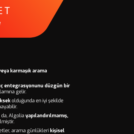
 veya karmaşık arama
n uç entegrasyonunu düzgün bir
amına gelir.
üksek
olduğunda en iyi şekilde
yabilir.
a da, Algolia
yapılandırılmamış,
miştir.
ketler, arama günlükleri
kişisel