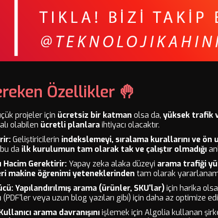
ereken Özellikler 🤚
çük projeler için
ücretsiz bir katman
olsa da,
yüksek trafik
alı olabilen
ücretli planlara
ihtiyacı olacaktır.
ir:
Geliştiricilerin
indekslemeyi, sıralama kurallarını ve ö
 bu da
ilk kurulumun tam olarak tak ve çalıştır olmadığı
anl
Hacim Gerektirir:
Yapay zeka alaka düzeyi
arama trafiği y
ri
makine öğrenimi yeteneklerinden
tam olarak yararlanama
ücü:
Yapılandırılmış arama (ürünler, SKU'lar)
için harika ols
ı
(PDF'ler veya uzun blog yazıları gibi) için daha az optimize edil
Kullanıcı arama davranışını
işlemek için Algolia kullanan şir