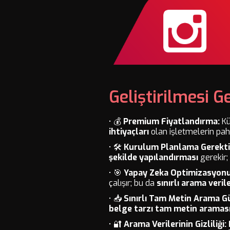
Geliştirilmesi G
• 💰
Premium Fiyatlandırma:
Kü
ihtiyaçları
olan işletmelerin pah
• 🛠️
Kurulum Planlama Gerektir
şekilde yapılandırması
gerekir;
• 🎯
Yapay Zeka Optimizasyonu 
çalışır; bu da
sınırlı arama verile
• 📥
Sınırlı Tam Metin Arama G
belge tarzı tam metin aramas
• 🔐
Arama Verilerinin Gizliliği: