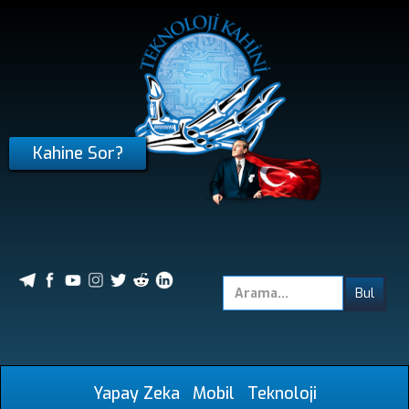
Kahine Sor?
Yapay Zeka
Mobil
Teknoloji