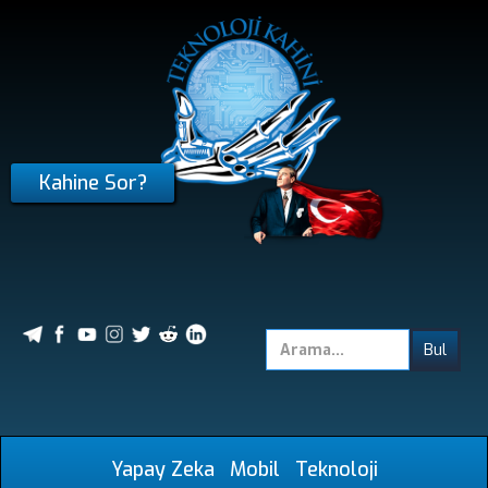
Kahine Sor?
Yapay Zeka
Mobil
Teknoloji