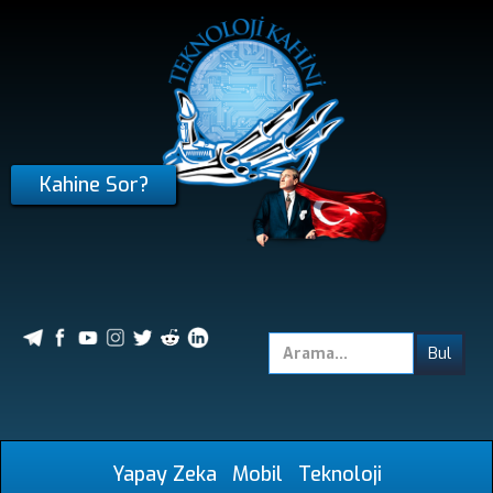
Kahine Sor?
Yapay Zeka
Mobil
Teknoloji