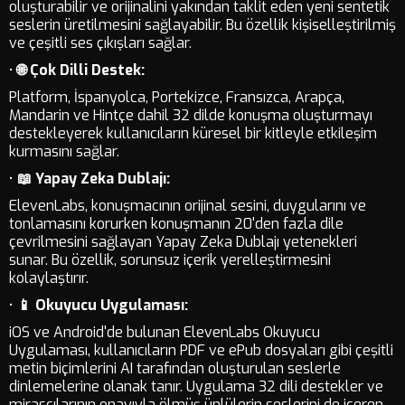
oluşturabilir ve orijinalini yakından taklit eden yeni sentetik
seslerin üretilmesini sağlayabilir. Bu özellik kişiselleştirilmiş
ve çeşitli ses çıkışları sağlar.
•
🌐 Çok Dilli Destek:
Platform, İspanyolca, Portekizce, Fransızca, Arapça,
Mandarin ve Hintçe dahil 32 dilde konuşma oluşturmayı
destekleyerek kullanıcıların küresel bir kitleyle etkileşim
kurmasını sağlar.
•
📖 Yapay Zeka Dublajı:
ElevenLabs, konuşmacının orijinal sesini, duygularını ve
tonlamasını korurken konuşmanın 20'den fazla dile
çevrilmesini sağlayan Yapay Zeka Dublajı yetenekleri
sunar. Bu özellik, sorunsuz içerik yerelleştirmesini
kolaylaştırır.
•
📱 Okuyucu Uygulaması:
iOS ve Android'de bulunan ElevenLabs Okuyucu
Uygulaması, kullanıcıların PDF ve ePub dosyaları gibi çeşitli
metin biçimlerini AI tarafından oluşturulan seslerle
dinlemelerine olanak tanır. Uygulama 32 dili destekler ve
mirasçılarının onayıyla ölmüş ünlülerin seslerini de içeren