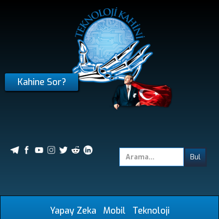
Kahine Sor?
Yapay Zeka
Mobil
Teknoloji