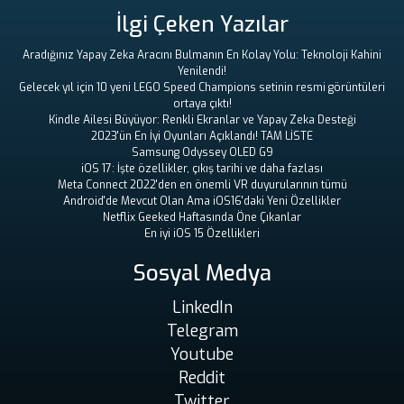
İlgi Çeken Yazılar
Aradığınız Yapay Zeka Aracını Bulmanın En Kolay Yolu: Teknoloji Kahini
Yenilendi!
Gelecek yıl için 10 yeni LEGO Speed ​​Champions setinin resmi görüntüleri
ortaya çıktı!
Kindle Ailesi Büyüyor: Renkli Ekranlar ve Yapay Zeka Desteği
2023'ün En İyi Oyunları Açıklandı! TAM LİSTE
Samsung Odyssey OLED G9
iOS 17: İşte özellikler, çıkış tarihi ve daha fazlası
Meta Connect 2022'den en önemli VR duyurularının tümü
Android'de Mevcut Olan Ama iOS16'daki Yeni Özellikler
Netflix Geeked Haftasında Öne Çıkanlar
En iyi iOS 15 Özellikleri
Sosyal Medya
LinkedIn
Telegram
Youtube
Reddit
Twitter