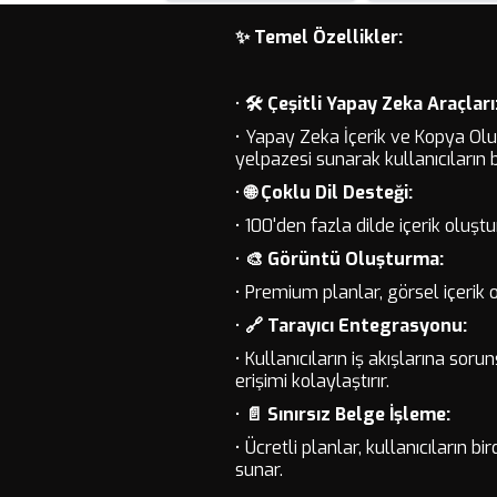
✨ Temel Özellikler:
•
🛠️ Çeşitli Yapay Zeka Araçları
• Yapay Zeka İçerik ve Kopya Olu
yelpazesi sunarak kullanıcıların 
•
🌐 Çoklu Dil Desteği:
• 100'den fazla dilde içerik oluşt
•
🎨 Görüntü Oluşturma:
• Premium planlar, görsel içerik 
•
🔗 Tarayıcı Entegrasyonu:
• Kullanıcıların iş akışlarına so
erişimi kolaylaştırır.
•
📄 Sınırsız Belge İşleme:
• Ücretli planlar, kullanıcıların 
sunar.