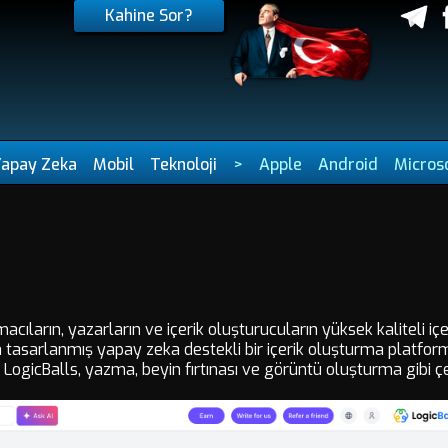
Kahine Sor?
Yapay Zeka
Mobil
Teknoloji
>
Apple
Android
Micros
cıların, yazarların ve içerik oluşturucuların yüksek kaliteli içer
 tasarlanmış yapay zeka destekli bir içerik oluşturma platfor
icBalls, yazma, beyin fırtınası ve görüntü oluşturma gibi çeşitl