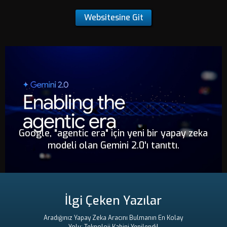
Websitesine Git
Google, "agentic era" için yeni bir yapay zeka
modeli olan Gemini 2.0'ı tanıttı.
İlgi Çeken Yazılar
Aradığınız Yapay Zeka Aracını Bulmanın En Kolay
Yolu: Teknoloji Kahini Yenilendi!