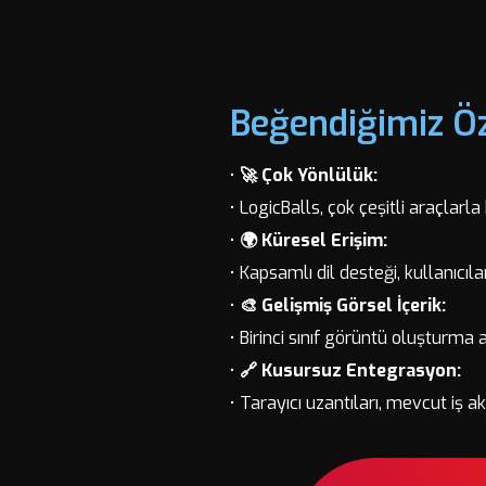
Beğendiğimiz Öz
•
🚀 Çok Yönlülük:
• LogicBalls, çok çeşitli araçlarl
•
🌍 Küresel Erişim:
• Kapsamlı dil desteği, kullanıcıl
•
🎨 Gelişmiş Görsel İçerik:
• Birinci sınıf görüntü oluşturma
•
🔗 Kusursuz Entegrasyon:
• Tarayıcı uzantıları, mevcut iş 