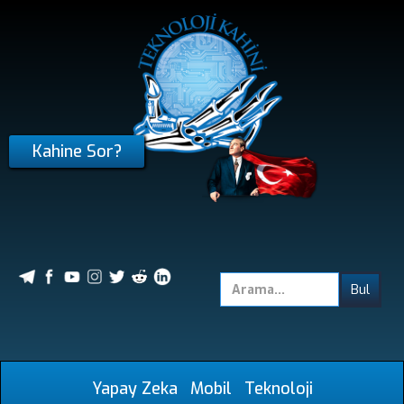
Kahine Sor?
Yapay Zeka
Mobil
Teknoloji