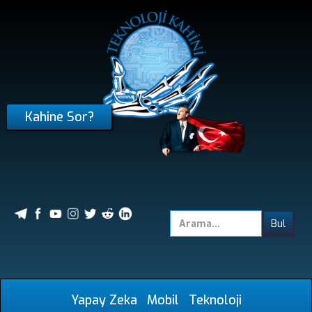
Kahine Sor?
Yapay Zeka
Mobil
Teknoloji