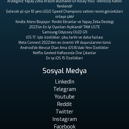
Aradığınız Yapay Zeka Aracını Bulmanın En Kolay Yolu: Teknoloji Kahini
Yenilendi!
Gelecek yıl için 10 yeni LEGO Speed ​​Champions setinin resmi görüntüleri
ortaya çıktı!
Kindle Ailesi Büyüyor: Renkli Ekranlar ve Yapay Zeka Desteği
2023'ün En İyi Oyunları Açıklandı! TAM LİSTE
Samsung Odyssey OLED G9
iOS 17: İşte özellikler, çıkış tarihi ve daha fazlası
Meta Connect 2022'den en önemli VR duyurularının tümü
Android'de Mevcut Olan Ama iOS16'daki Yeni Özellikler
Netflix Geeked Haftasında Öne Çıkanlar
En iyi iOS 15 Özellikleri
Sosyal Medya
LinkedIn
Telegram
Youtube
Reddit
Twitter
Instagram
Facebook