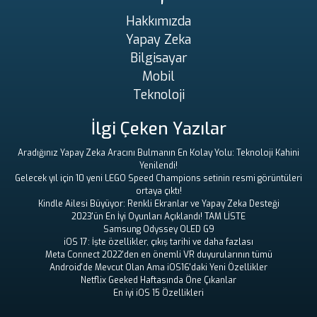
Hakkımızda
Yapay Zeka
Bilgisayar
Mobil
Teknoloji
İlgi Çeken Yazılar
Aradığınız Yapay Zeka Aracını Bulmanın En Kolay Yolu: Teknoloji Kahini
Yenilendi!
Gelecek yıl için 10 yeni LEGO Speed ​​Champions setinin resmi görüntüleri
ortaya çıktı!
Kindle Ailesi Büyüyor: Renkli Ekranlar ve Yapay Zeka Desteği
2023'ün En İyi Oyunları Açıklandı! TAM LİSTE
Samsung Odyssey OLED G9
iOS 17: İşte özellikler, çıkış tarihi ve daha fazlası
Meta Connect 2022'den en önemli VR duyurularının tümü
Android'de Mevcut Olan Ama iOS16'daki Yeni Özellikler
Netflix Geeked Haftasında Öne Çıkanlar
En iyi iOS 15 Özellikleri