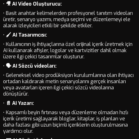
•
🎥 AI Video Oluşturucu:
• Basit anahtar kelimelerden profesyonel tanıtım videoları
üretir, senaryo yazımı, medya seçimi ve düzenlemeyi ele
alarak izleyicileri etkili bir şekilde etkiler.
•
🖌️ AI Tasarımcısı:
• Kullanıcının iş ihtiyaçlarına özel orijinal içerik üretmek için
AI kullanarak afişler, logolar ve kartvizitler dahil olmak
üzere ilgi çekici tasarımlar oluşturur.
•
🗣️ AI Sözcü videoları:
• Geleneksel video prodüksiyon kurulumlarına olan ihtiyacı
ortadan kaldırarak metin senaryolarını gerçek insanları
veya avatarları içeren ilgi çekici sözcü videolarına
dönüştürür.
•
📄 AI Yazarı:
• Kapsamlı beyin fırtınası veya düzenleme olmadan hızlı
içerik üretimi sağlayarak bloglar, kitaplar, iş planları ve
daha fazlası gibi uzun biçimli içeriklerin oluşturulmasına
yardımcı olur.