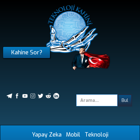
Kahine Sor?
Yapay Zeka
Mobil
Teknoloji