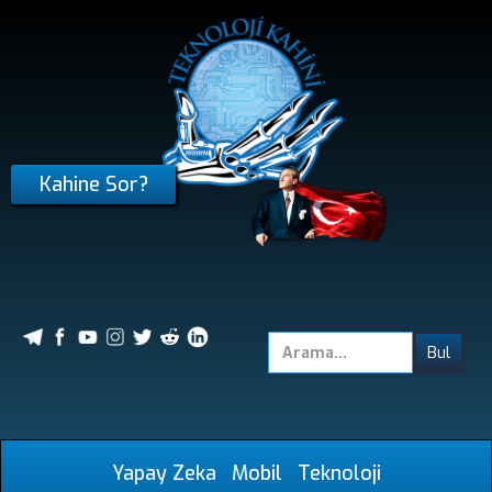
Kahine Sor?
Yapay Zeka
Mobil
Teknoloji