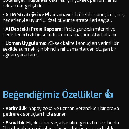
potansiyel müşteriler çekmek için yüksek performanslı
reklamlar geliştirir.
•
GTM Stratejisi ve Planlaması
: Ölçülebilir sonuçlar için iş
hedefleriyle uyumlu, özel büyüme stratejileri sağlar.
•
AI Destekli Proje Kapsamı
: Proje gereksinimlerini ve
hedeflerini hızlı bir şekilde tanımlamak için AI'yı kullanır.
•
Uzman Uygulama
: Yüksek kaliteli sonuçları verimli bir
şekilde sunmak için birinci sınıf uzmanlardan oluşan bir
ağdan yararlanır.
Beğendiğimiz Özellikler 👍
•
Verimlilik
: Yapay zeka ve uzman yetenekleri bir araya
getirerek sonuçları hızla sunar.
•
Esneklik
: Hiçbir ücret veya işe alım gerektirmez, bu da
ölçeklenebilir çözümler arayan işletmeler için idealdir.