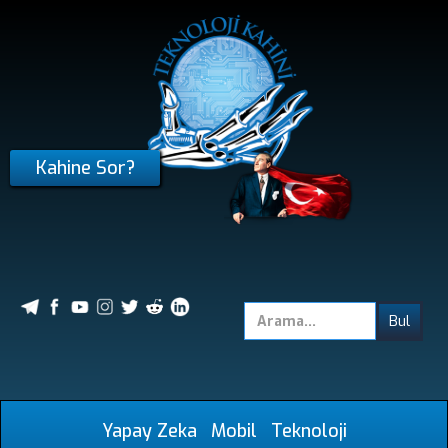
Kahine Sor?
Yapay Zeka
Mobil
Teknoloji