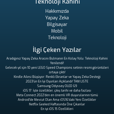
Teknoloji Kahini
Hakkımızda
Yapay Zeka
Bilgisayar
Mobil
Teknoloji
İlgi Çeken Yazılar
Aradığınız Yapay Zeka Aracını Bulmanın En Kolay Yolu: Teknoloji Kahini
Yenilendi!
Gelecek yıl için 10 yeni LEGO Speed ​​Champions setinin resmi görüntüleri
ortaya çıktı!
Kindle Ailesi Büyüyor: Renkli Ekranlar ve Yapay Zeka Desteği
2023'ün En İyi Oyunları Açıklandı! TAM LİSTE
Samsung Odyssey OLED G9
iOS 17: İşte özellikler, çıkış tarihi ve daha fazlası
Meta Connect 2022'den en önemli VR duyurularının tümü
Android'de Mevcut Olan Ama iOS16'daki Yeni Özellikler
Netflix Geeked Haftasında Öne Çıkanlar
En iyi iOS 15 Özellikleri