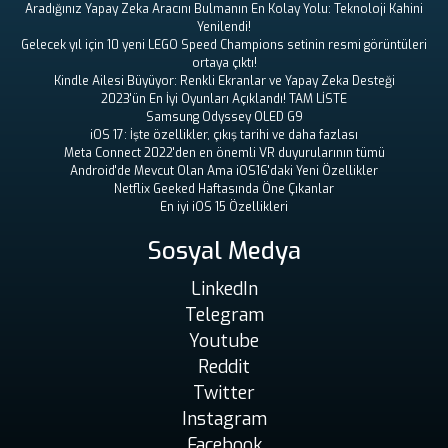
Aradığınız Yapay Zeka Aracını Bulmanın En Kolay Yolu: Teknoloji Kahini
Yenilendi!
Gelecek yıl için 10 yeni LEGO Speed ​​Champions setinin resmi görüntüleri
ortaya çıktı!
Kindle Ailesi Büyüyor: Renkli Ekranlar ve Yapay Zeka Desteği
2023'ün En İyi Oyunları Açıklandı! TAM LİSTE
Samsung Odyssey OLED G9
iOS 17: İşte özellikler, çıkış tarihi ve daha fazlası
Meta Connect 2022'den en önemli VR duyurularının tümü
Android'de Mevcut Olan Ama iOS16'daki Yeni Özellikler
Netflix Geeked Haftasında Öne Çıkanlar
En iyi iOS 15 Özellikleri
Sosyal Medya
LinkedIn
Telegram
Youtube
Reddit
Twitter
Instagram
Facebook