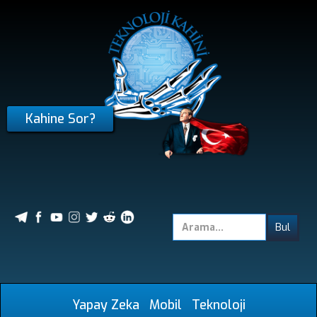
Kahine Sor?
Yapay Zeka
Mobil
Teknoloji