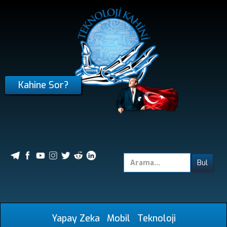
Kahine Sor?
Yapay Zeka
Mobil
Teknoloji