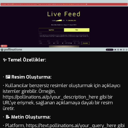
✨ Temel Özellikler:
•
🖼️ Resim Oluşturma:
• Kullanıcılar benzersiz resimler oluşturmak için açıklayıcı
istemler girebilir. Örneğin,
https://pollinations.ai/p/your_description_here gibi bir
URL'ye erişmek, sağlanan açıklamaya dayalı bir resim
üretir.
•
📝 Metin Oluşturma:
• Platform, https://text.pollinations.ai/your_query_here gibi