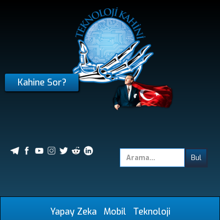
Kahine Sor?
Yapay Zeka
Mobil
Teknoloji