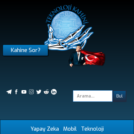
Kahine Sor?
Yapay Zeka
Mobil
Teknoloji