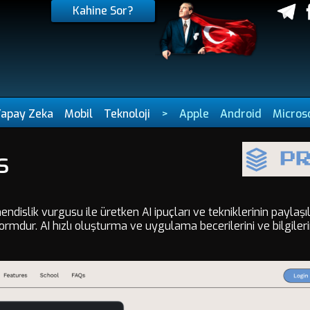
Kahine Sor?
Yapay Zeka
Mobil
Teknoloji
>
Apple
Android
Micros
s
endislik vurgusu ile üretken AI ipuçları ve tekniklerinin payla
ormdur. AI hızlı oluşturma ve uygulama becerilerini ve bilgileri