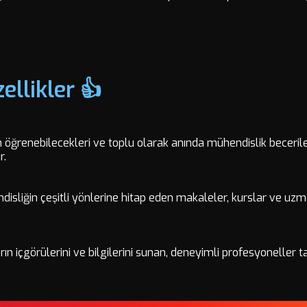
ellikler 👍
n öğrenebilecekleri ve toplu olarak anında mühendislik beceriler
ur.
isliğin çeşitli yönlerine hitap eden makaleler, kurslar ve uz
n içgörülerini ve bilgilerini sunan, deneyimli profesyoneller t