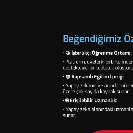
Beğendiğimiz Öz
•
🤝 İşbirlikçi Öğrenme Ortamı:
• Platform, üyelerin birbirlerinde
destekleyici bir topluluk oluştur
•
📖 Kapsamlı Eğitim İçeriği:
• Yapay zekanın ve anında mühend
üzere çok sayıda kaynak sunar.
•
🌐 Erişilebilir Uzmanlık:
• Yapay zeka alanındaki uzmanları
sunar.