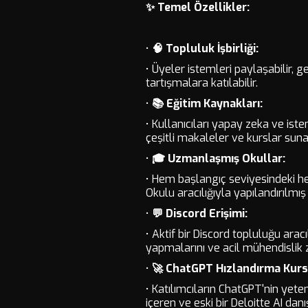
✨ Temel Özellikler:
•
🧠 Topluluk İşbirliği:
• Üyeler istemleri paylaşabilir, ge
tartışmalara katılabilir.
•
📚 Eğitim Kaynakları:
• Kullanıcıları yapay zeka ve is
çeşitli makaleler ve kurslar sun
•
🎓 Uzmanlaşmış Okullar:
• Hem başlangıç ​​seviyesindeki
Okulu aracılığıyla yapılandırılmı
•
💬 Discord Erişimi:
• Aktif bir Discord topluluğu aracı
yapmalarını ve acil mühendislik z
•
🚀 ChatGPT Hızlandırma Kurs
• Katılımcıların ChatGPT'nin yete
içeren ve eski bir Deloitte AI da