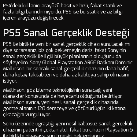
PS4'deki kullanıcı arayüzü basit ve hızlı, fakat statik ve
fazla bilgi barındırmıyordu. PS5 ise bu statik ve az bilgi
içeren arayüzü değiştirecek.
PS5 Sanal Gerçeklik Desteği
PS5 ile birlikte yeni bir sanal gerçeklik cihazı sunulacak mı
diye sorarsanız, biz çok beklemeyin deriz, fakat Sony'nin
sanal gerçeklik ile ilgili büyük planlarının olduğunu da
söyleyelim. Sony Global Playstation ARGE Başkanı Dominic
Mallinson, bir sonraki sanal gerçeklik cihazının daha hafif,
daha kolay takılabilen ve daha az kabloya sahip olmasını
istiyor.
Mallinson, göz izleme teknolojisinin sunacağı yeni
olanaklar konusunda da heyecanlı olduğunu belirtiyor.
Mallinson ayrıca, yeni nesil sanal gerçeklik cihazında
görme alanının 120 dereceye ve çözünürlüğün iki katına
çıkacağını vurguluyor.
Sonu üzerinde uğraştığı yeni nesil kablosuz sanal gerçeklik
cihazının patentini çoktan aldı, fakat bu cihazın Playsation 5
ile birlikte piyasaya sürülmesini beklemiyoruz.