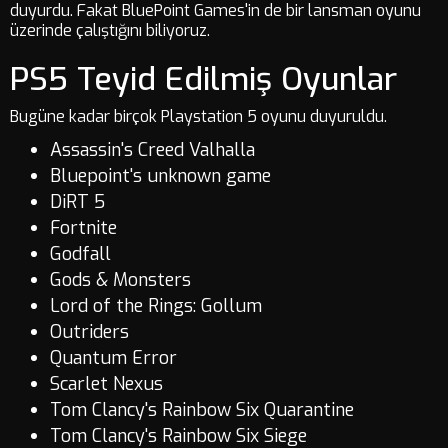
duyurdu. Fakat BluePoint Games'in de bir lansman oyunu
üzerinde çalıştığını biliyoruz.
PS5 Teyid Edilmiş Oyunlar
Bugüne kadar birçok Playstation 5 oyunu duyuruldu.
Assassin's Creed Valhalla
Bluepoint's unknown game
DiRT 5
Fortnite
Godfall
Gods & Monsters
Lord of the Rings: Gollum
Outriders
Quantum Error
Scarlet Nexus
Tom Clancy's Rainbow Six Quarantine
Tom Clancy's Rainbow Six Siege