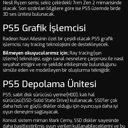
Nesil Ryzen serisi, sekiz çekirdekli 7nm Zen 2 mimarisinde
olacak. Son sızdırılan bilgilere göre ise PS5 üzerinde birde
3D ses ünitesi bulunacak.
PS5 Grafik İşlemcisi
Radeon Navi Ailesinin özel bir çeşidi olacak PS5 grafik
işlemcisi, ray tracing teknolojisini de destekleyecek.
Bilmeyen okuyucularımız için;
Ray tracing(ışın
izleme) teknolojisi, ışığın sanal nesnelere çarpması ile nasıl
seyahat ettiğini ve ne şekilde etkileşimde bulunduğunu
simüle eden ve modelleyen bir oluşturma tekniğidir.
PS5 Depolama Ünitesi
PS5, sabit disk sürücüsü yerine(HDD), katı hal
sürücüsü(SSD-Solid State Drive) kullanacak. SSD'ler çok
daha hızlı ve güçlü diskler olduğu için oyuncuya daha iyi
oyun deneyimi sağlayacak.
Konsol sistem mimarı Mark Cerny, SSD diskler sayesinde
daha basitleştirilmiş oyun verileri kullanabileceklerini ve bu