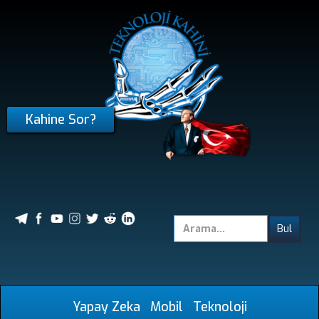
Kahine Sor?
Yapay Zeka
Mobil
Teknoloji